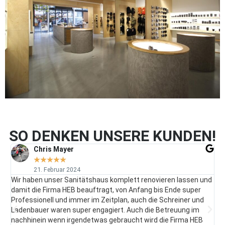
SO DENKEN UNSERE KUNDEN!
Chris Mayer
Stol
★
★
★
★
★
★
★
21. Februar 2024
21. 
ben unser Sanitätshaus komplett renovieren lassen und
Alles super
die Firma HEB beauftragt, von Anfang bis Ende super
Ideen. Die
sionell und immer im Zeitplan, auch die Schreiner und
unsere Erw
auer waren super engagiert. Auch die Betreuung im
zuverlässig
nein wenn irgendetwas gebraucht wird die Firma HEB
macht einfa